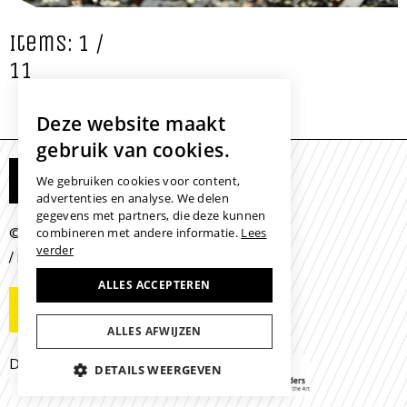
Items: 1 /
11
Deze website maakt
gebruik van cookies.
Mijn Eye to Eye
We gebruiken cookies voor content,
advertenties en analyse. We delen
gegevens met partners, die deze kunnen
© 2026 -
/
/
combineren met andere informatie.
Lees
Colofon
Disclaimer
Cookies
verder
/
/
Leveringsvoorwaarden
ALLES ACCEPTEREN
Contactgegevens
ALLES AFWIJZEN
Developed with the support of
DETAILS WEERGEVEN