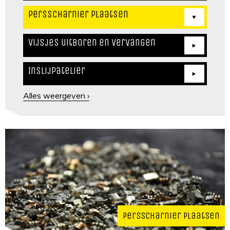
Persscharnier plaatsen
Vijsjes uitboren en vervangen
Inslijpatelier
Alles weergeven ›
Persscharnier plaatsen