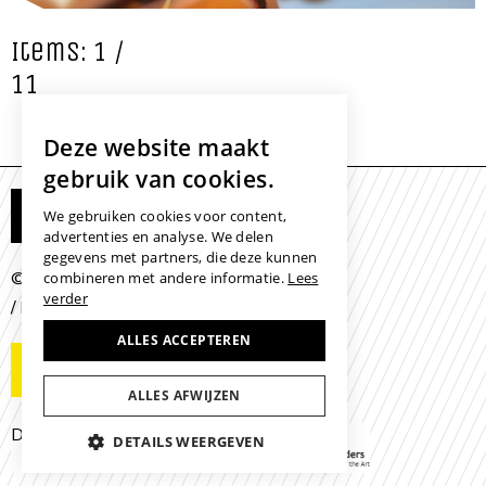
Items: 1 /
11
Deze website maakt
gebruik van cookies.
Mijn Eye to Eye
We gebruiken cookies voor content,
advertenties en analyse. We delen
gegevens met partners, die deze kunnen
© 2026 -
/
/
combineren met andere informatie.
Lees
Colofon
Disclaimer
Cookies
verder
/
/
Leveringsvoorwaarden
ALLES ACCEPTEREN
Contactgegevens
ALLES AFWIJZEN
Developed with the support of
DETAILS WEERGEVEN