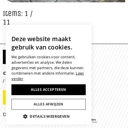
Items: 1 /
11
Deze website maakt
gebruik van cookies.
Mijn Eye to Eye
We gebruiken cookies voor content,
advertenties en analyse. We delen
gegevens met partners, die deze kunnen
© 2026 -
/
/
combineren met andere informatie.
Lees
Colofon
Disclaimer
Cookies
verder
/
/
Leveringsvoorwaarden
ALLES ACCEPTEREN
Contactgegevens
ALLES AFWIJZEN
Developed with the support of
DETAILS WEERGEVEN